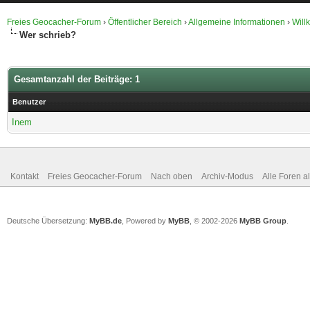
Freies Geocacher-Forum
›
Öffentlicher Bereich
›
Allgemeine Informationen
›
Will
Wer schrieb?
Gesamtanzahl der Beiträge: 1
Benutzer
Inem
Kontakt
Freies Geocacher-Forum
Nach oben
Archiv-Modus
Alle Foren a
Deutsche Übersetzung:
MyBB.de
, Powered by
MyBB
, © 2002-2026
MyBB Group
.