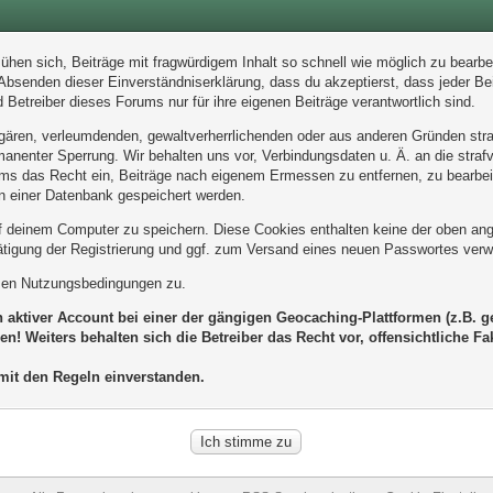
en sich, Beiträge mit fragwürdigem Inhalt so schnell wie möglich zu bearbeit
 Absenden dieser Einverständniserklärung, dass du akzeptierst, dass jeder B
 Betreiber dieses Forums nur für ihre eigenen Beiträge verantwortlich sind.
ulgären, verleumdenden, gewaltverherrlichenden oder aus anderen Gründen stra
manenter Sperrung. Wir behalten uns vor, Verbindungsdaten u. Ä. an die str
ums das Recht ein, Beiträge nach eigenem Ermessen zu entfernen, zu bearbei
n einer Datenbank gespeichert werden.
 deinem Computer zu speichern. Diese Cookies enthalten keine der oben ang
ätigung der Registrierung und ggf. zum Versand eines neuen Passwortes verw
esen Nutzungsbedingungen zu.
n aktiver Account bei einer der gängigen Geocaching-Plattformen (z.B. 
en! Weiters behalten sich die Betreiber das Recht vor, offensichtliche
 mit den Regeln einverstanden.