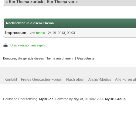
«
Ein Thema zurück
|
Ein Thema vor
»
Nachrichten in diesem Thema
Impressum
- von
fossie
- 24-01-2013, 00:03
Druckversion anzeigen
Benutzer, die gerade dieses Thema anschauen: 1 Gast/Gäste
Kontakt
Freies Geocacher-Forum
Nach oben
Archiv-Modus
Alle Foren a
Deutsche Übersetzung:
MyBB.de
, Powered by
MyBB
, © 2002-2026
MyBB Group
.