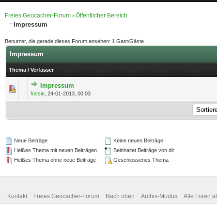
Freies Geocacher-Forum
›
Öffentlicher Bereich
Impressum
Benutzer, die gerade dieses Forum ansehen: 1 Gast/Gäste
Impressum
Thema
/
Verfasser
Impressum
0 Bewertung(en) - 0 von 5 durchschnittlich
1
2
3
4
5
fossie
,
24-01-2013, 00:03
Neue Beiträge
Keine neuen Beiträge
Heißes Thema mit neuen Beiträgen
Beinhaltet Beiträge von dir
Heißes Thema ohne neue Beiträge
Geschlossenes Thema
Kontakt
Freies Geocacher-Forum
Nach oben
Archiv-Modus
Alle Foren a